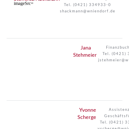
Tel. (0421) 334933-0
shackmann@wniendorf.de
Jana
Finanzbuc
Tel. (0421)
Stehmeier
jstehmeier@w
Yvonne
Assisten
Geschäftsf
Scherge
Tel. (0421) 
yscherge@wni