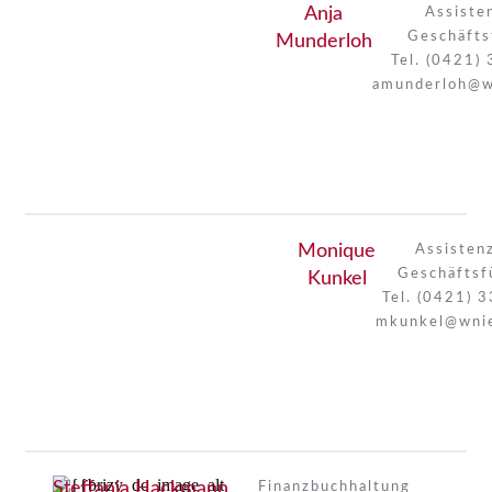
Anja
Assiste
Geschäfts
Munderloh
Tel. (0421)
amunderloh@w
Monique
Assisten
Geschäftsf
Kunkel
Tel. (0421) 
mkunkel@wnie
Steffania Hackmann
Finanzbuchhaltung